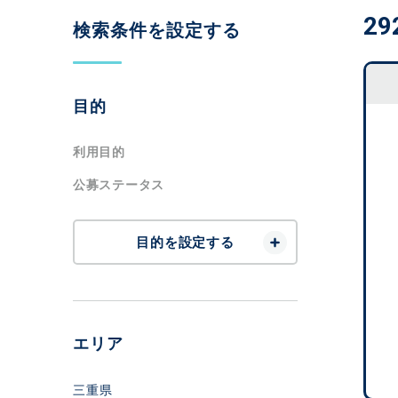
29
検索条件を設定する
目的
利用目的
公募ステータス
目的を設定する
エリア
三重県