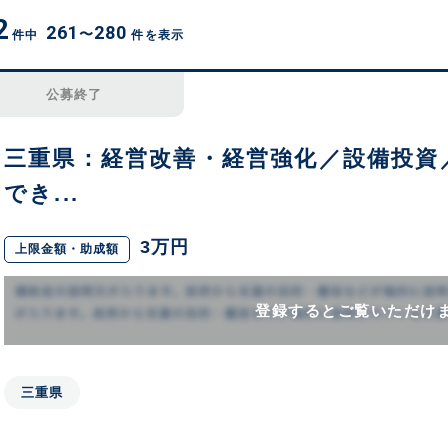
2
261
280
〜
件中
件を表示
公募終了
三重県：経営改善・経営強化／設備投資
でき...
3万円
上限金額・助成額
登録するとご覧いただけ
三重県