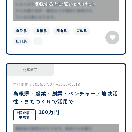
登録するとご覧いただけます
鳥取県
島根県
岡山県
広島県
山口県
...
公募終了
申請期間：2025/07/07〜2025/09/18
島根県：起業・創業・ベンチャー／地域活
性・まちづくりで活用で...
100万円
上限金額・
助成額