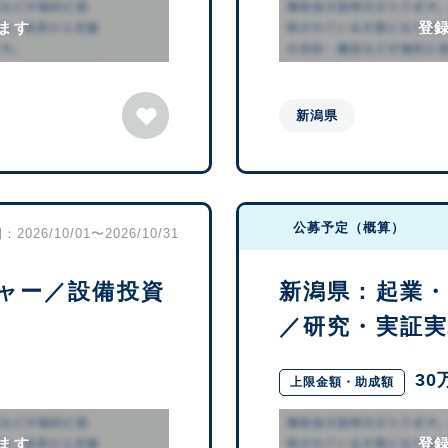
ます
登
新潟県
公募予定（概算）
2026/10/01〜2026/10/31
ャー／設備投資
新潟県：起業
／研究・実証実験
30
上限金額・助成額
ます
登