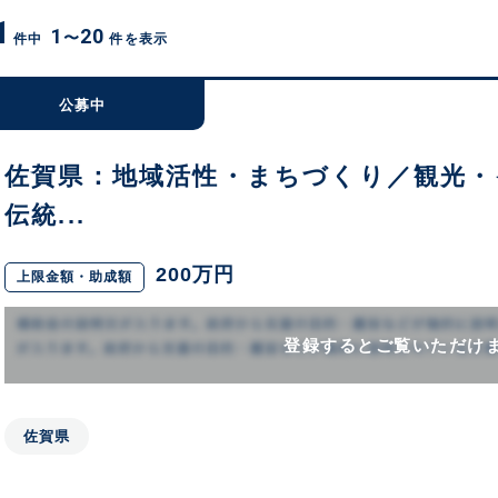
1
1
20
〜
件中
件を表示
公募中
佐賀県：地域活性・まちづくり／観光・
伝統...
200万円
上限金額・助成額
登録するとご覧いただけ
佐賀県