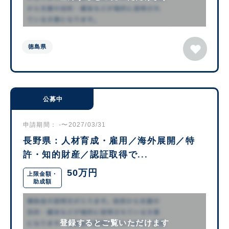
徳島県
公募中
申請期間： -〜2027/03/31
長野県：人材育成・雇用／海外展開／特
許・知的財産／認証取得で...
50万円
上限金額・
助成額
登録するとご覧いただけます