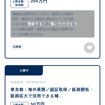
200万円
上限金額・
助成額
登録するとご覧いただけます
北海道
公募中
申請期間：2026/04/01〜 -
東京都：海外展開／認証取得／販路開拓・
販路拡大で活用できる補...
50万円
上限金額・