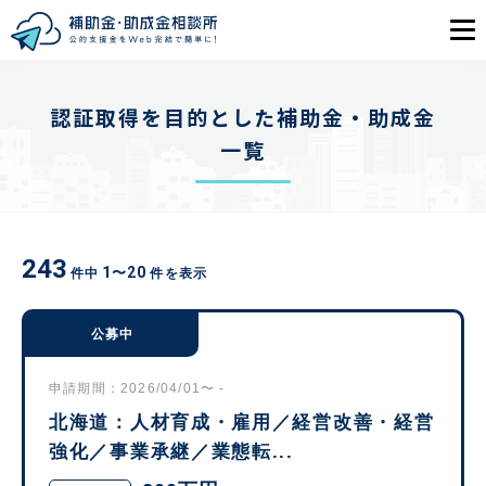
目的から探す
認証取得を目的とした補助金・助成金
一覧
エリアから探す
初めての方
243
1
20
〜
件中
件を表示
会員登録
ログイン
公募中
申請期間：2026/04/01〜 -
北海道：人材育成・雇用／経営改善・経営
強化／事業承継／業態転...