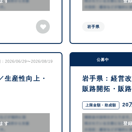
ます
登
岩手県
公募中
2026/06/29〜2026/08/19
／生産性向上・
岩手県：経営
販路開拓・販路拡
20
上限金額・助成額
ます
登