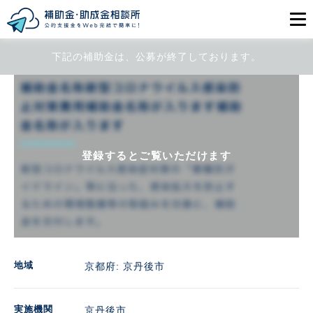
下記の補助金は、公募が終了しております。
目的から探す
エリアから探す
初めての方
登録するとご覧いただけます
会員登録
ログイン
地域
京都府: 京丹後市
実施機関
京丹後市