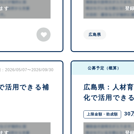
ます
登
広島県
公募予定（概算）
2026/05/07〜2026/09/30
で活用できる補
広島県：人材
化で活用できる補
30
上限金額・助成額
ます
登