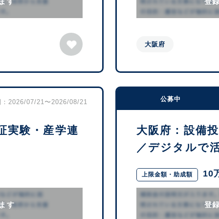
ます
登
大阪府
公募中
2026/07/21〜2026/08/21
証実験・産学連
大阪府：設備
／デジタルで活用
10
上限金額・助成額
ます
登