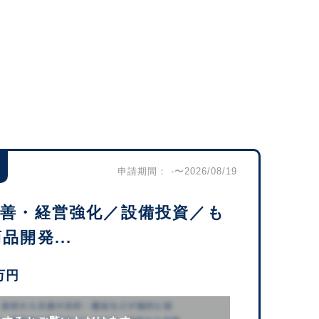
申請期間： -〜2026/08/19
改善・経営強化／設備投資／も
開発...
万円