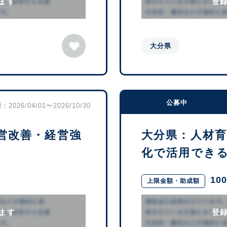
ます
登
大分県
公募中
2026/04/01〜2026/10/30
営改善・経営強
大分県：人材
化で活用できる補
10
上限金額・助成額
ます
登