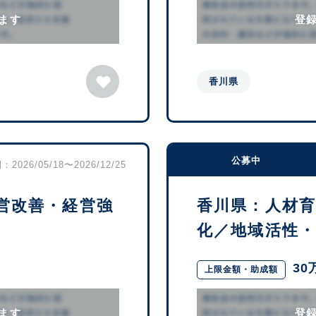
ます
登
香川県
公募中
2026/05/18〜2026/12/25
営改善・経営強
香川県：人材
化／地域活性・ま
30
上限金額・助成額
ます
登