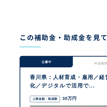
この補助金・助成金を見
公募中
申請期間：
香川県：人材育成・雇用／経
化／デジタルで活用で...
30万円
上限金額・助成額