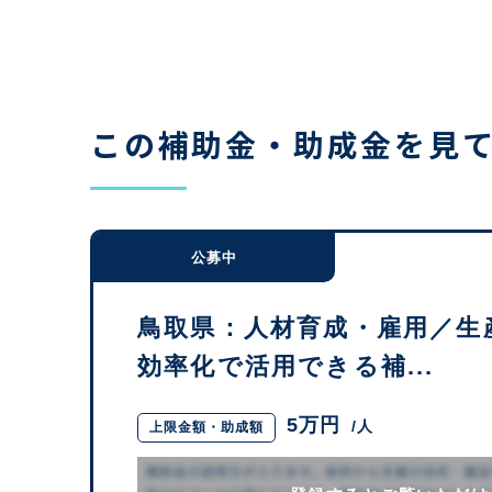
この補助金・助成金を見
公募中
鳥取県：人材育成・雇用／生
効率化で活用できる補...
5万円
/人
上限金額・助成額