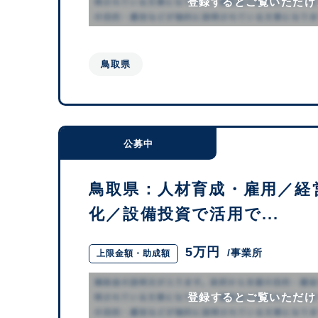
登録するとご覧いただけ
鳥取県
公募中
鳥取県：人材育成・雇用／経
化／設備投資で活用で...
5万円
/事業所
上限金額・助成額
登録するとご覧いただけ