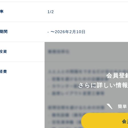
率
1/2
期間
- 〜2026年2月10日
会員登
さらに詳しい情
会