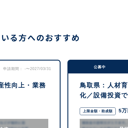
ている方へのおすすめ
公募中
申請期間： -〜2027/03/31
産性向上・業務
鳥取県：人材
化／設備投資で活
5
上限金額・助成額