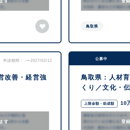
ます
登
鳥取県
公募中
申請期間： -〜2027/02/12
営改善・経営強
鳥取県：人材
くり／文化・伝統
10
上限金額・助成額
ます
登