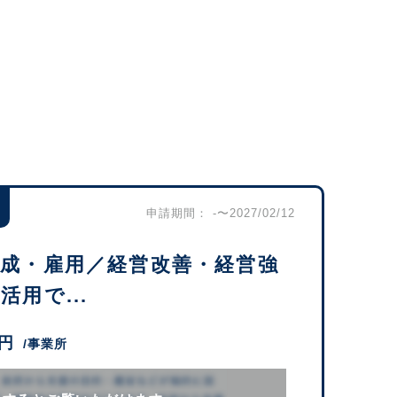
申請期間： -〜2027/02/12
育成・雇用／経営改善・経営強
用で...
万円
/事業所