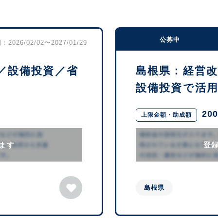
公募中
2026/02/02〜2027/01/29
／設備投資／省
島根県：経営
設備投資で活用で
20
上限金額・助成額
ます
登
島根県