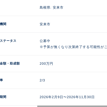
島根県: 安来市
機関
安来市
ステータス
公募中
※予算が無くなり次第終了する可能性が
金額
・助成額
200万円 
率
2/3
期間
2026年2月9日〜2026年11月30日