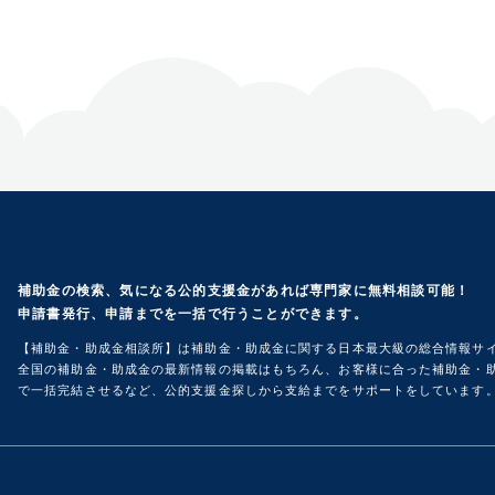
補助金の検索、気になる公的支援金があれば専門家に無料相談可能！
申請書発行、申請までを一括で行うことができます。
【補助金・助成金相談所】は補助金・助成金に関する日本最大級の総合情報サ
全国の補助金・助成金の最新情報の掲載はもちろん、お客様に合った補助金・助
で一括完結させるなど、公的支援金探しから支給までをサポートをしています