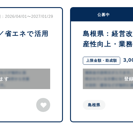
公募中
2026/04/01〜2027/01/29
／省エネで活用
島根県：経営
産性向上・業務効
3,
上限金額・助成額
ます
登
島根県