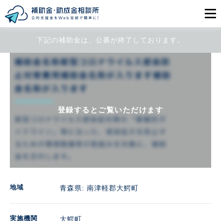
下記の補助金は、公募が終了しております。
目的から探す
エリアから探す
初めての方
登録するとご覧いただけます
会員登録
ログイン
地域
青森県: 南津軽郡大鰐町
実施機関
大鰐町