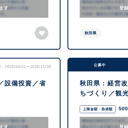
ます
登
秋田県
公募中
2026/04/01〜2026/11/30
／設備投資／省
秋田県：経営
ちづくり／観光・
50
上限金額・助成額
ます
登