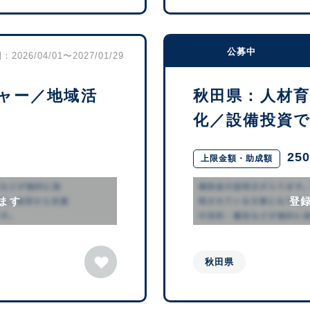
公募中
2026/04/01〜2027/01/29
ャー／地域活
秋田県：人材
化／設備投資で活
25
上限金額・助成額
ます
登
秋田県