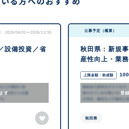
ている方へのおすすめ
公募予定（概算）
2026/04/01〜2026/11/30
／設備投資／省
秋田県：新規
産性向上・業務効
10
上限金額・助成額
ます
登
秋田県