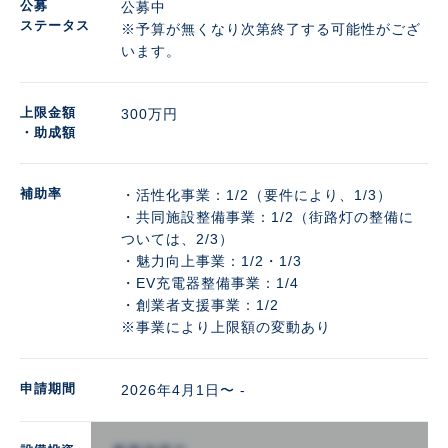
公募
公募中
ステータス
※予算が無くなり次第終了する可能性がござ
います。
上限金額
300万円 
・助成額
補助率
・活性化事業：1/2（要件により、1/3）

・共同施設整備事業：1/2（街路灯の整備に
ついては、2/3）

・魅力向上事業：1/2・1/3

・EV充電器整備事業：1/4

・創業者支援事業：1/2

※事業により上限額の変動あり
申請期間
2026年4月1日〜 -